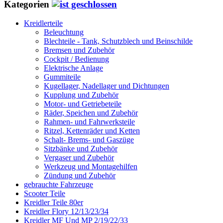
Kategorien
Kreidlerteile
Beleuchtung
Blechteile - Tank, Schutzblech und Beinschilde
Bremsen und Zubehör
Cockpit / Bedienung
Elektrische Anlage
Gummiteile
Kugellager, Nadellager und Dichtungen
Kupplung und Zubehör
Motor- und Getriebeteile
Räder, Speichen und Zubehör
Rahmen- und Fahrwerksteile
Ritzel, Kettenräder und Ketten
Schalt- Brems- und Gaszüge
Sitzbänke und Zubehör
Vergaser und Zubehör
Werkzeug und Montagehilfen
Zündung und Zubehör
gebrauchte Fahrzeuge
Scooter Teile
Kreidler Teile 80er
Kreidler Flory 12/13/23/34
Kreidler MF Und MP 2/19/22/33