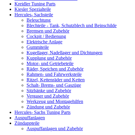
Kreidler Tuning Parts
Kiesler Spezialteile
Hercules- Sachsteile
Beleuchtung
Blechteile - Tank, Schutzblech und Beinschilde
Bremsen und Zubehör
Cockpit / Bedienung
Elektrische Anlage
Gummiteile
Kugellager, Nadellager und Dichtungen
Kupplung und Zubehör
Motor- und Getriebeteile
Räder, Speichen und Zubehör
Rahmen- und Fahrwerksteile
Ritzel, Kettenräder und Ketten
Schalt- Brems- und Gaszüge
Sitzbänke und Zubehör
Vergaser und Zubehör
Werkzeug und Montagehilfen
Zündung und Zubehör
Hercules- Sachs Tuning Parts
Auspuffanlagen
Zündappteile
Auspuffanlagen und Zubehör