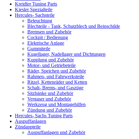
Kreidler Tuning Parts
Kiesler Spezialteile
Hercules- Sachsteile
Beleuchtung
Blechteile - Tank, Schutzblech und Beinschilde
Bremsen und Zubehör
Cockpit / Bedienung
Elektrische Anlage
Gummiteile
Kugellager, Nadellager und Dichtungen
Kupplung und Zubehör
Motor- und Getriebeteile
Räder, Speichen und Zubehör
Rahmen- und Fahrwerksteile
Ritzel, Kettenräder und Ketten
Schalt- Brems- und Gaszüge
Sitzbänke und Zubehör
Vergaser und Zubehör
Werkzeug und Montagehilfen
Zündung und Zubehör
Hercules- Sachs Tuning Parts
Auspuffanlagen
Zündappteile
Auspuffanlagen und Zubehör