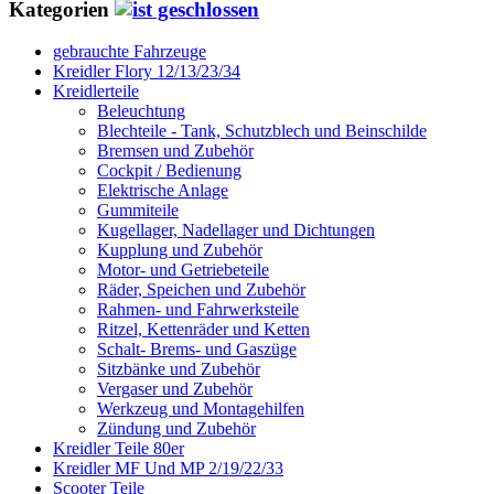
Kategorien
gebrauchte Fahrzeuge
Kreidler Flory 12/13/23/34
Kreidlerteile
Beleuchtung
Blechteile - Tank, Schutzblech und Beinschilde
Bremsen und Zubehör
Cockpit / Bedienung
Elektrische Anlage
Gummiteile
Kugellager, Nadellager und Dichtungen
Kupplung und Zubehör
Motor- und Getriebeteile
Räder, Speichen und Zubehör
Rahmen- und Fahrwerksteile
Ritzel, Kettenräder und Ketten
Schalt- Brems- und Gaszüge
Sitzbänke und Zubehör
Vergaser und Zubehör
Werkzeug und Montagehilfen
Zündung und Zubehör
Kreidler Teile 80er
Kreidler MF Und MP 2/19/22/33
Scooter Teile