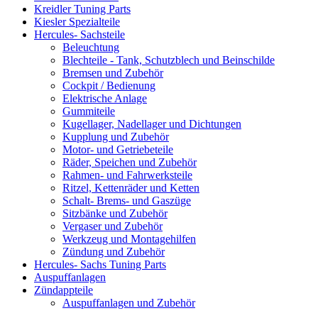
Kreidler Tuning Parts
Kiesler Spezialteile
Hercules- Sachsteile
Beleuchtung
Blechteile - Tank, Schutzblech und Beinschilde
Bremsen und Zubehör
Cockpit / Bedienung
Elektrische Anlage
Gummiteile
Kugellager, Nadellager und Dichtungen
Kupplung und Zubehör
Motor- und Getriebeteile
Räder, Speichen und Zubehör
Rahmen- und Fahrwerksteile
Ritzel, Kettenräder und Ketten
Schalt- Brems- und Gaszüge
Sitzbänke und Zubehör
Vergaser und Zubehör
Werkzeug und Montagehilfen
Zündung und Zubehör
Hercules- Sachs Tuning Parts
Auspuffanlagen
Zündappteile
Auspuffanlagen und Zubehör